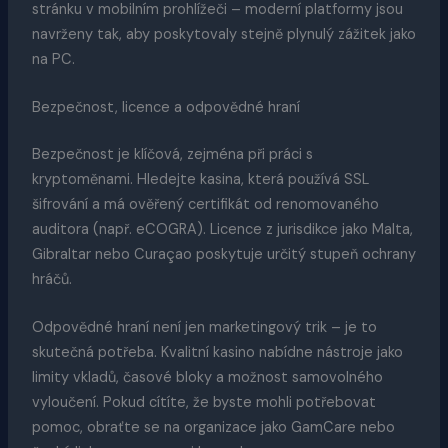
stránku v mobilním prohlížeči – moderní platformy jsou
navrženy tak, aby poskytovaly stejně plynulý zážitek jako
na PC.
Bezpečnost, licence a odpovědné hraní
Bezpečnost je klíčová, zejména při práci s
kryptoměnami. Hledejte kasina, která používá SSL
šifrování a má ověřený certifikát od renomovaného
auditora (např. eCOGRA). Licence z jurisdikce jako Malta,
Gibraltar nebo Curaçao poskytuje určitý stupeň ochrany
hráčů.
Odpovědné hraní není jen marketingový trik – je to
skutečná potřeba. Kvalitní kasino nabídne nástroje jako
limity vkladů, časové bloky a možnost samovolného
vyloučení. Pokud cítíte, že byste mohli potřebovat
pomoc, obraťte se na organizace jako GamCare nebo