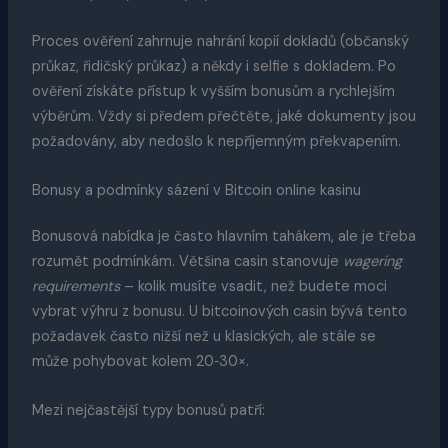
Proces ověření zahrnuje nahrání kopií dokladů (občanský
průkaz, řidičský průkaz) a někdy i selfie s dokladem. Po
ověření získáte přístup k vyšším bonusům a rychlejším
výběrům. Vždy si předem přečtěte, jaké dokumenty jsou
požadovány, aby nedošlo k nepříjemným překvapením.
Bonusy a podmínky sázení v Bitcoin online kasinu
Bonusová nabídka je často hlavním tahákem, ale je třeba
rozumět podmínkám. Většina casin stanovuje
wagering
requirements
– kolik musíte vsadit, než budete moci
vybrat výhru z bonusu. U bitcoinových casin bývá tento
požadavek často nižší než u klasických, ale stále se
může pohybovat kolem 20‑30×.
Mezi nejčastější typy bonusů patří: