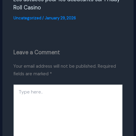
Roll Casino
Uncategorized
/
January 29, 2026
Leave a Comment
Your email address will not be published.
Required
fields are marked
*
Type
here..