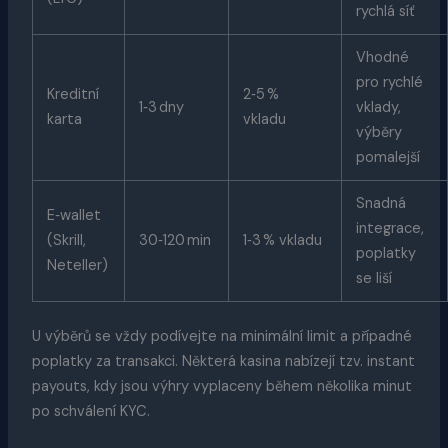
rychlá síť
Vhodné
pro rychlé
Kreditní
2‑5 %
1‑3 dny
vklady,
karta
vkladu
výběry
pomalejší
Snadná
E‑wallet
integrace,
(Skrill,
30‑120 min
1‑3 % vkladu
poplatky
Neteller)
se liší
U výběrů se vždy podívejte na minimální limit a případné
poplatky za transakci. Některá kasina nabízejí tzv. instant
payouts, kdy jsou výhry vyplaceny během několika minut
po schválení KYC.