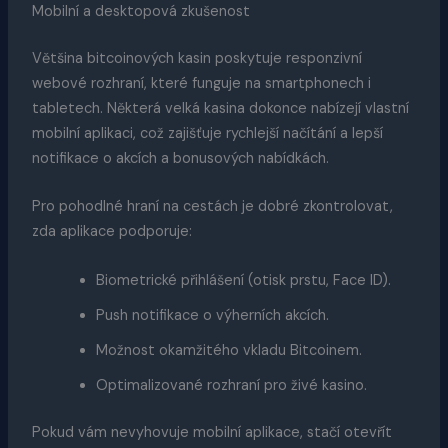
Mobilní a desktopová zkušenost
Většina bitcoinových kasin poskytuje responzivní
webové rozhraní, které funguje na smartphonech i
tabletech. Některá velká kasina dokonce nabízejí vlastní
mobilní aplikaci, což zajišťuje rychlejší načítání a lepší
notifikace o akcích a bonusových nabídkách.
Pro pohodlné hraní na cestách je dobré zkontrolovat,
zda aplikace podporuje:
Biometrické přihlášení (otisk prstu, Face ID).
Push notifikace o výherních akcích.
Možnost okamžitého vkladu Bitcoinem.
Optimalizované rozhraní pro živé kasino.
Pokud vám nevyhovuje mobilní aplikace, stačí otevřít